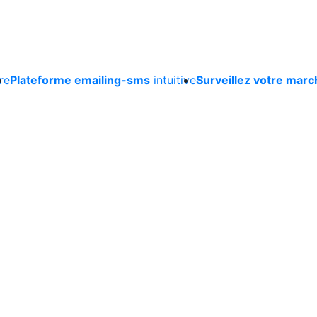
re
Plateforme emailing-sms
intuitive
Surveillez votre marc